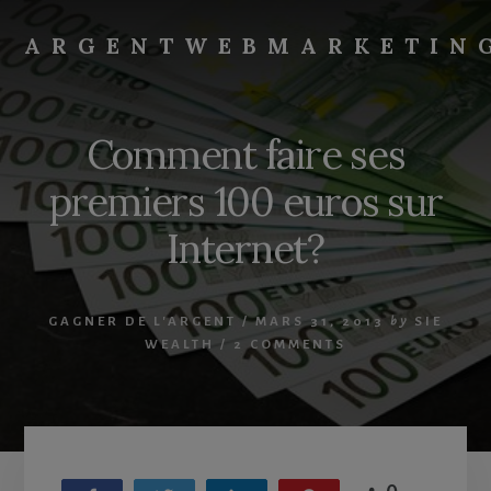
Skip
Skip
to
to
ARGENTWEBMARKETIN
primary
content
Gagner
sidebar
de
l'argent
Comment faire ses
sur
Internet
premiers 100 euros sur
Internet?
GAGNER DE L'ARGENT
/
MARS 31, 2013
by
SIE
WEALTH
/
2 COMMENTS