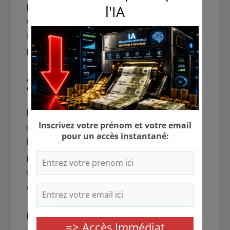
pour maximiser vos profits avec la publicité, il
vous faudra beaucoup de visiteurs. Vous devrez
aussi vous inscrire sur des plateformes
publicitaires telles que Adsence.
2 – L’affiliation :
L’affiliation est sans doute l’une des méthodes
de monétisation les plus privilégiées par les
blogueurs. Il s’agit de faire la promotion de
produits d’autres personnes et gagner des
commissions en retour sur chaque vente que
vous réalisez.
Les avantages de l’affiliation sont les suivants :