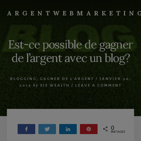
Skip
Skip
to
to
ARGENTWEBMARKETIN
primary
content
Gagner
sidebar
de
l'argent
Est-ce possible de gagner
sur
Internet
de l’argent avec un blog?
BLOGGING
,
GAGNER DE L'ARGENT
/
JANVIER 30,
2013
by
SIE WEALTH
/
LEAVE A COMMENT
0
Partagez
Tweetez
Partagez
Enregistrer
PARTAGES