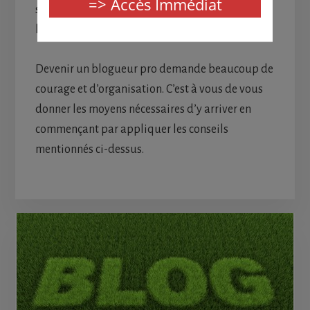
solide avec vos lecteurs, vous pourrez mieux
leur vendre vos produits.
Devenir un blogueur pro demande beaucoup de
courage et d’organisation. C’est à vous de vous
donner les moyens nécessaires d’y arriver en
commençant par appliquer les conseils
mentionnés ci-dessus.