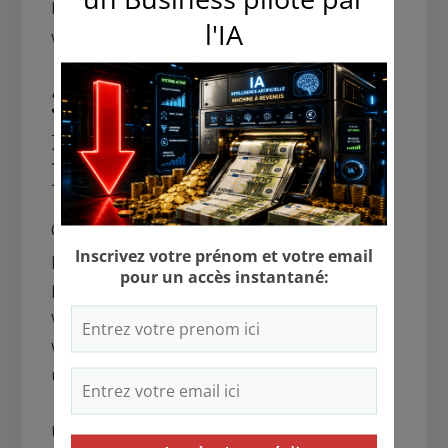
N’oubliez pas : il est très important d’alimenter
votre blog régulièrement.
3 – Construire une
relation solide avec sa
liste :
Quand vous démarrez votre blog, ne cherchez
pas premièrement à gagner de l’argent. La
première chose à faire est de trouver des
visiteurs. Puis offrez du contenu de qualité à ces
visiteurs. Ainsi, vous allez pouvoir construire
une relation de confiance avec eux.
Une fois que vous aurez construit une relation