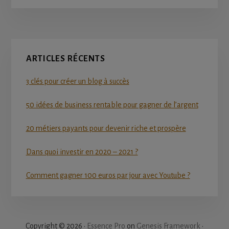
Primary
ARTICLES RÉCENTS
Sidebar
3 clés pour créer un blog à succès
50 idées de business rentable pour gagner de l’argent
20 métiers payants pour devenir riche et prospère
Dans quoi investir en 2020 – 2021 ?
Comment gagner 100 euros par jour avec Youtube ?
Copyright © 2026 ·
Essence Pro
on
Genesis Framework
·