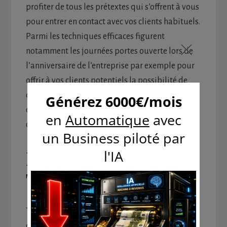
profiter de tous les prétextes qui s’offrent à vous
pour entrer en contact avec vos clients habituels.
Parmi les techniques efficaces figurent
notamment les journées portes ouverte lors de
l’anniversaire de l’entreprise par exemple pour
offrir à vos clients potentiels la possibilité de
découvrir toutes les facettes de votre activité,
d’un point de vue entrepreneur et non plus
consommateur.
Être présent dans les
Trades Show
Toujours dans cet objectif de présence et
d’appartenance, répondez présent aux foires et