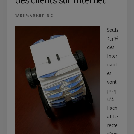
des clients sur Internet
WEBMARKETING
Seuls
2,3 %
des
Inter
naut
es
vont
jusq
u’à
l’ach
at. Le
reste