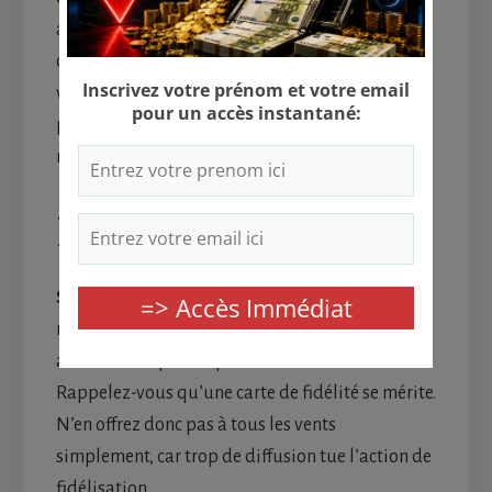
aux salons qui sont organisés en vue de faire
connaître votre activité et la thématique de
votre entreprise. En attestant votre
professionnalisme, vous avez la garantie de
rassurer vos clients potentiels.
Les cartes de fidélités
Servez-vous des cartes de fidélité
pour faire
revenir un client de manière régulière et surtout
afin d’éviter qu’il ne parte chez la concurrence.
Rappelez-vous qu’une carte de fidélité se mérite.
N’en offrez donc pas à tous les vents
simplement, car trop de diffusion tue l’action de
fidélisation.